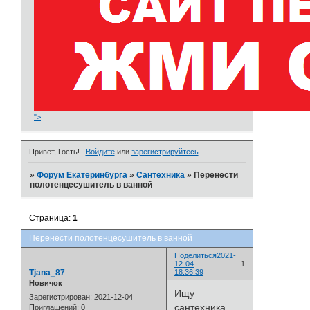
">
Привет, Гость!
Войдите
или
зарегистрируйтесь
.
»
Форум Екатеринбурга
»
Сантехника
»
Перенести
полотенцесушитель в ванной
Страница:
1
Перенести полотенцесушитель в ванной
Поделиться
2021-
12-04
1
Tjana_87
18:36:39
Новичок
Ищу
Зарегистрирован
: 2021-12-04
сантехника,
Приглашений:
0