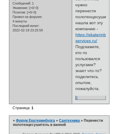
Сообщений:
1
нужно
Уважение:
[+0/-0]
перенести
Позитив:
[+0/-0]
полотенцесушитель,
Провел на форуме:
4 минуты
нашла вот эту
Последний визит:
компанию -
2022-02-19 23:25:59
https://ekaterinburg.trade-
services.ru/
Подскажите,
кто-то
пользовался
услугами?
знает что-то?
поделитесь
опытом,
пожалуйста.
0
Страница:
1
»
Форум Екатеринбурга
»
Сантехника
»
Перенести
полотенцесушитель в ванной