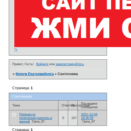
">
Привет, Гость!
Войдите
или
зарегистрируйтесь
.
»
Форум Екатеринбурга
»
Сантехника
Страница:
1
Сантехника
Последнее
Тема
Ответов
Просмотров
сообщение
Перенести
2021-12-04
полотенцесушитель в
0
167
18:36:39
ванной
Tjana_87
Tjana_87
Страница:
1