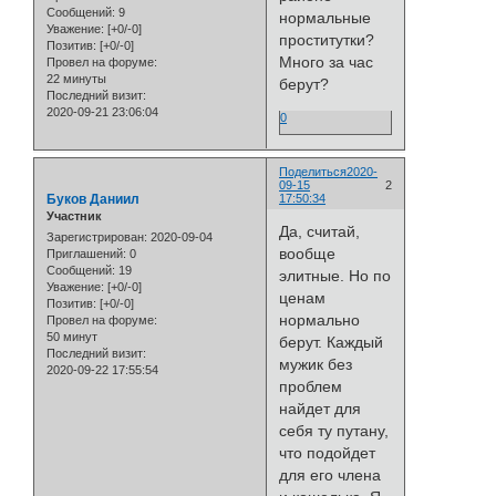
Сообщений:
9
нормальные
Уважение:
[+0/-0]
проститутки?
Позитив:
[+0/-0]
Много за час
Провел на форуме:
22 минуты
берут?
Последний визит:
2020-09-21 23:06:04
0
Поделиться
2020-
09-15
2
Буков Даниил
17:50:34
Участник
Да, считай,
Зарегистрирован
: 2020-09-04
вообще
Приглашений:
0
Сообщений:
19
элитные. Но по
Уважение:
[+0/-0]
ценам
Позитив:
[+0/-0]
нормально
Провел на форуме:
50 минут
берут. Каждый
Последний визит:
мужик без
2020-09-22 17:55:54
проблем
найдет для
себя ту путану,
что подойдет
для его члена