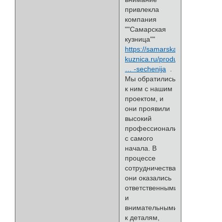
привлекла
компания
""Самарская
кузница""
https://samarskaya-
kuznica.ru/produkcij
… -sechenija
.
Мы обратились
к ним с нашим
проектом, и
они проявили
высокий
профессионализм
с самого
начала. В
процессе
сотрудничества
они оказались
ответственными
и
внимательными
к деталям,