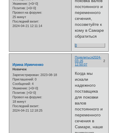
поковка валов
Уважение:
[+0/-0]
постоянного и
Позитив:
[+0/-0]
переменного
Провел на форуме:
25 минут
сечения,
Последний визит:
посоветуйте к
2024-04-21 12:11:14
кому в Самаре
обратиться
0
Поделиться
2024-
03-26
2
Ирина Иринченко
12:50:07
Новичок
Когда мы
Зарегистрирован
: 2023-08-18
искали
Приглашений:
0
Сообщений:
4
надежного
Уважение:
[+0/-0]
поставщика
Позитив:
[+0/-0]
для поковки
Провел на форуме:
18 минут
валов
Последний визит:
постоянного и
2024-04-21 12:18:25
переменного
сечения в
Самаре, наше
внимание