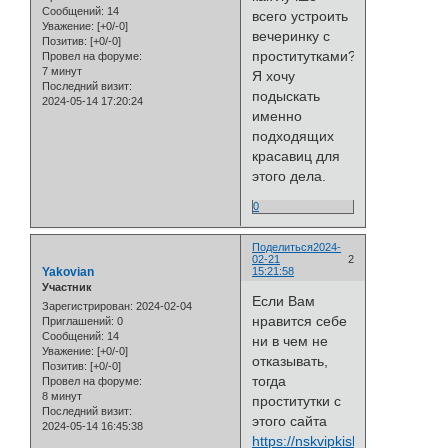
Сообщений:
14
всего устроить
Уважение:
[+0/-0]
вечеринку с
Позитив:
[+0/-0]
проститутками?
Провел на форуме:
7 минут
Я хочу
Последний визит:
подыскать
2024-05-14 17:20:24
именно
подходящих
красавиц для
этого дела.
0
Поделиться
2024-
02-21
2
Yakovian
15:21:58
Участник
Если Вам
Зарегистрирован
: 2024-02-04
нравится себе
Приглашений:
0
Сообщений:
14
ни в чем не
Уважение:
[+0/-0]
отказывать,
Позитив:
[+0/-0]
тогда
Провел на форуме:
8 минут
проститутки с
Последний визит:
этого сайта
2024-05-14 16:45:38
https://nskvipkiski.com/servis/