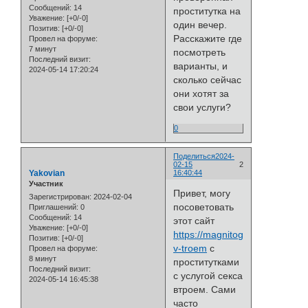
Сообщений:
14
проститутка на
Уважение:
[+0/-0]
один вечер.
Позитив:
[+0/-0]
Расскажите где
Провел на форуме:
7 минут
посмотреть
Последний визит:
варианты, и
2024-05-14 17:20:24
сколько сейчас
они хотят за
свои услуги?
0
Поделиться
2024-
02-15
2
Yakovian
16:40:44
Участник
Привет, могу
Зарегистрирован
: 2024-02-04
посоветовать
Приглашений:
0
Сообщений:
14
этот сайт
Уважение:
[+0/-0]
https://magnitogorskvipkiski.co
Позитив:
[+0/-0]
v-troem
с
Провел на форуме:
8 минут
проститутками
Последний визит:
с услугой секса
2024-05-14 16:45:38
втроем. Сами
часто