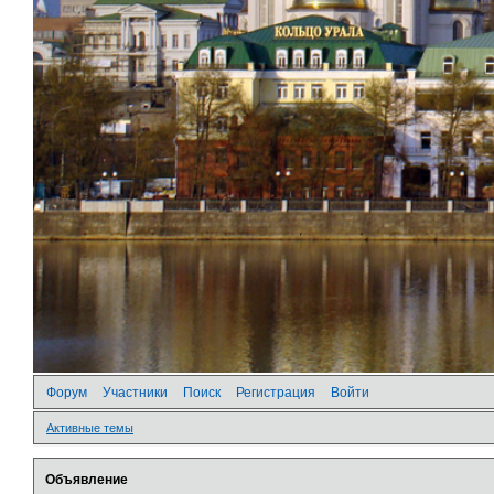
Форум
Участники
Поиск
Регистрация
Войти
Активные темы
Объявление